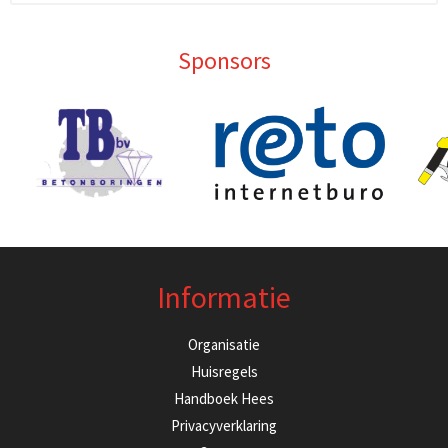
Sponsors
Informatie
Organisatie
Huisregels
Handboek Hees
Privacyverklaring