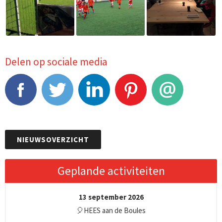
Delen op sociale media
Facebook
Tweet
LinkedIn
Pinterest
E-mail
NIEUWSOVERZICHT
Geplande activiteiten
13 september 2026
🎈HEES aan de Boules