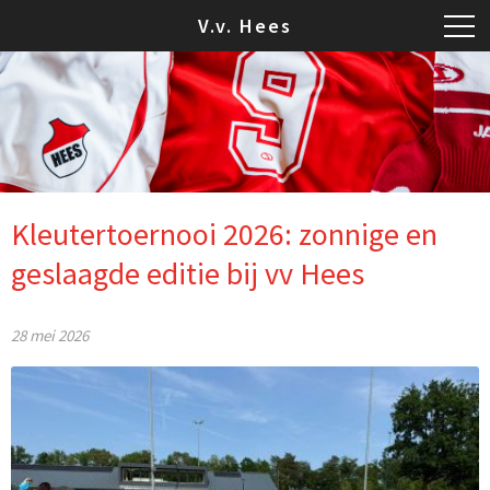
V.v. Hees
Kleutertoernooi 2026: zonnige en
geslaagde editie bij vv Hees
28 mei 2026