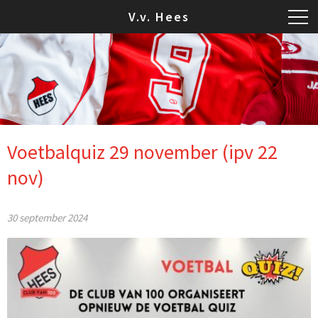
V.v. Hees
Voetbalquiz 29 november (ipv 22
nov)
30 september 2024