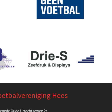
oetbalvereniging Hees
lengde Oude Utrechtseweg 2a