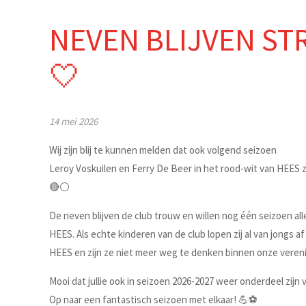
NEVEN BLIJVEN ST
🤍
14 mei 2026
Wij zijn blij te kunnen melden dat ook volgend seizoen
Leroy Voskuilen en Ferry De Beer in het rood-wit van HEES 
🔴⚪️
De neven blijven de club trouw en willen nog één seizoen al
HEES. Als echte kinderen van de club lopen zij al van jongs a
HEES en zijn ze niet meer weg te denken binnen onze vereni
Mooi dat jullie ook in seizoen 2026-2027 weer onderdeel zijn 
Op naar een fantastisch seizoen met elkaar! 💪⚽