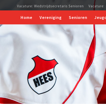
Vacature: Wedstrijdsecretaris Senioren
Vacature:
Home
Vereniging
Senioren
Jeug