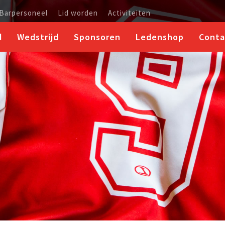
 Barpersoneel
Lid worden
Activiteiten
d
Wedstrijd
Sponsoren
Ledenshop
Conta