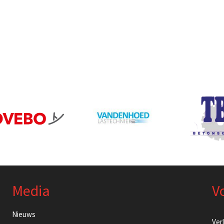
Media
V
Nieuws
Ver