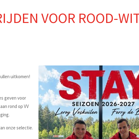
RIJDEN VOOR ROOD-WIT 
zullen uitkomen!
les geven voor
f aan rond op VV
ging.
van onze selectie.